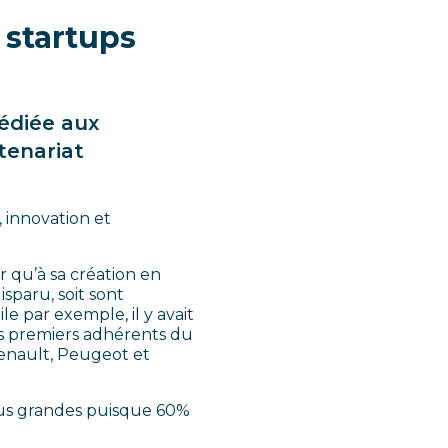
 startups
dédiée aux
tenariat
 innovation et
 qu’à sa création en
sparu, soit sont
e par exemple, il y avait
es premiers adhérents du
enault, Peugeot et
lus grandes puisque 60%