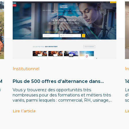
Institutionnel
In
IM
Plus de 500 offres d’alternance dans
1
l’industrie de la branche Métallurgique en
i
Vous y trouverez des opportunités très
L
Île-de-France sur le site L’Industrie Recrute
nombreuses pour des formations et métiers très
d’
!
variés, parmi lesquels : commercial, RH, usinage,
so
maintenance, qualité, ingénieur industriel,
automatisme, gestion de projets, etc.
Lire l’article
Li