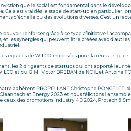
onviction que le social est fondamental dans le dévelop
e. Cela est vrai dès le stade de start-up en particulier lo
ts d’échelle ou des évolutions diverses. C’est un facte
 pouvoir renforcer grâce à ce type d’initiative l’accom
s, et les synergies qui peuvent être créées avec d’autres
dustriel.
es équipes de WILCO mobilisées pour la réussite de cett
nt, les 2 dirigeants de startups qui ont apporté leur 
ILCO et du GIM : Victor BREBAN de NOIL et Antoine 
notre adhérent PROPELLANE Christophe PONCELET, ai 
Clean tech et Energy 2023 et nous félicitons l’ensemble
ue ceux des promotions Industry 4.0 2024, Protech & Sma