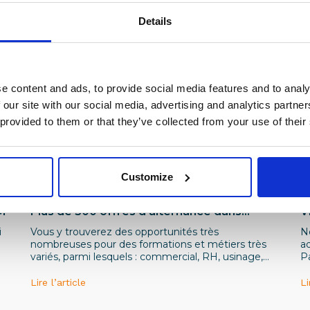
Details
e content and ads, to provide social media features and to analy
 our site with our social media, advertising and analytics partn
 provided to them or that they’ve collected from your use of their
Customize
Institutionnel
A
IM
Plus de 500 offres d’alternance dans
V
l’industrie de la branche Métallurgique en
I
i
Vous y trouverez des opportunités très
N
Île-de-France sur le site L’Industrie Recrute
nombreuses pour des formations et métiers très
a
!
variés, parmi lesquels : commercial, RH, usinage,
Pa
maintenance, qualité, ingénieur industriel,
él
automatisme, gestion de projets, etc.
l’
Lire l’article
Li
m