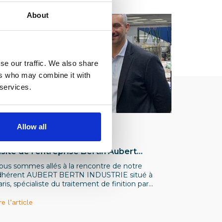
About
se our traffic. We also share
ers who may combine it with
 services.
Allow all
dhérents
isite de l’entreprise Bertin Aubert
ndustrie
ous sommes allés à la rencontre de notre
dhérent AUBERT BERTN INDUSTRIE situé à
ris, spécialiste du traitement de finition par
ectrolyse pour les secteurs de l’industrie du Luxe,
aéronautique, le médical et les instruments de
re l’article
usique.