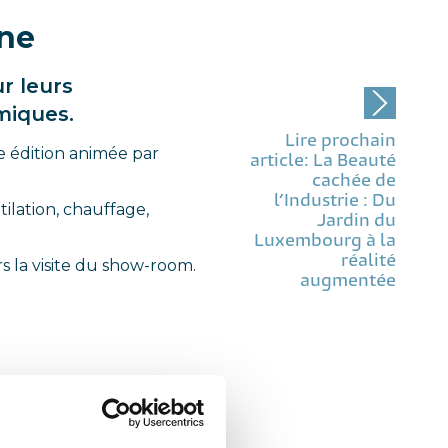
nne
r leurs
miques.
Lire prochain
e édition animée par
article: La Beauté
cachée de
l’Industrie : Du
ilation, chauffage,
Jardin du
Luxembourg à la
réalité
 la visite du show-room.
augmentée