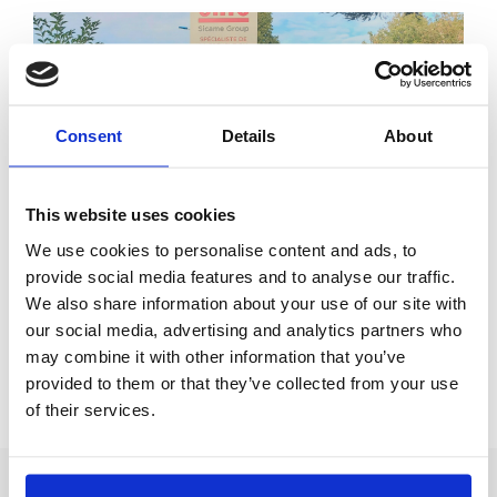
Consent
Details
About
Adhérents
This website uses cookies
CATU ouvre ses portes aux experts du GIM
We use cookies to personalise content and ads, to
Catherine Emmanuel, Arthur GROUSSIER, Naomi
provide social media features and to analyse our traffic.
ROSAN et Héloïse ROCHE ont pu être accueillis par les
We also share information about your use of our site with
équipes de CATU, entreprise adhérente située à
our social media, advertising and analytics partners who
Bagneux dans le 92.
may combine it with other information that you’ve
Lire l’article
provided to them or that they’ve collected from your use
of their services.