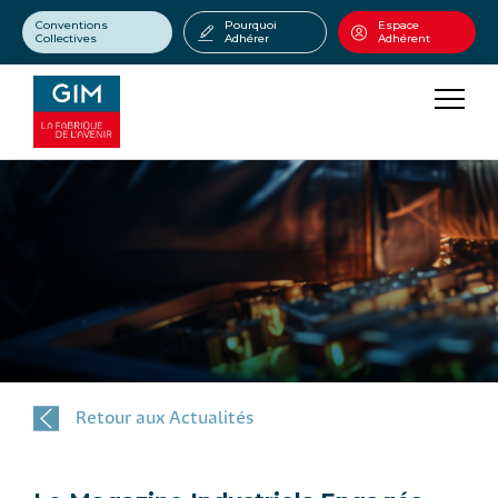
Conventions
Pourquoi
Espace
Collectives
Adhérer
Adhérent
Retour aux Actualités