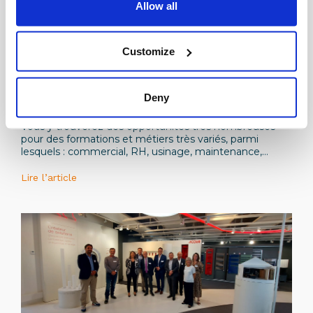
Allow all
Customize
Institutionnel
Plus de 500 offres d’alternance dans
Deny
l’industrie de la branche Métallurgique en Île-
de-France sur le site L’Industrie Recrute !
Vous y trouverez des opportunités très nombreuses
pour des formations et métiers très variés, parmi
lesquels : commercial, RH, usinage, maintenance,
qualité, ingénieur industriel, automatisme, gestion de
projets, etc.
Lire l’article