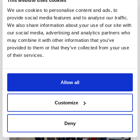
This website uses cookies
We use cookies to personalise content and ads, to
provide social media features and to analyse our traffic.
We also share information about your use of our site with
our social media, advertising and analytics partners who
may combine it with other information that you’ve
provided to them or that they’ve collected from your use
Institutionnel
of their services.
Plus de 500 offres d’alternance dans
l’industrie de la branche Métallurgique en Île-
de-France sur le site L’Industrie Recrute !
Vous y trouverez des opportunités très nombreuses
pour des formations et métiers très variés, parmi
Allow all
lesquels : commercial, RH, usinage, maintenance,
qualité, ingénieur industriel, automatisme, gestion de
projets, etc.
Lire l’article
Customize
Deny