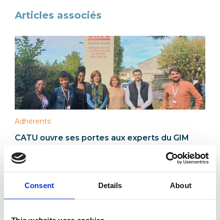
Articles associés
Adhérents
CATU ouvre ses portes aux experts du GIM
Catherine Emmanuel, Arthur GROUSSIER, Naomi
ROSAN et Héloïse ROCHE ont pu être accueillis par les
équipes de CATU, entreprise adhérente située à
Bagneux dans le 92.
Consent
Details
About
Lire l’article