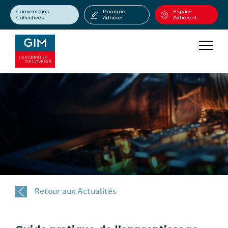
Conventions
Pourquoi
Espace
Collectives
Adhérer
Adhérent
Retour aux Actualités