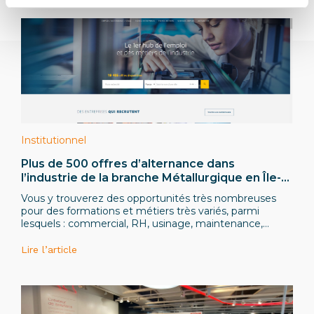
Institutionnel
Plus de 500 offres d’alternance dans
l’industrie de la branche Métallurgique en Île-
de-France sur le site L’Industrie Recrute !
Vous y trouverez des opportunités très nombreuses
pour des formations et métiers très variés, parmi
lesquels : commercial, RH, usinage, maintenance,
qualité, ingénieur industriel, automatisme, gestion de
projets, etc.
Lire l’article