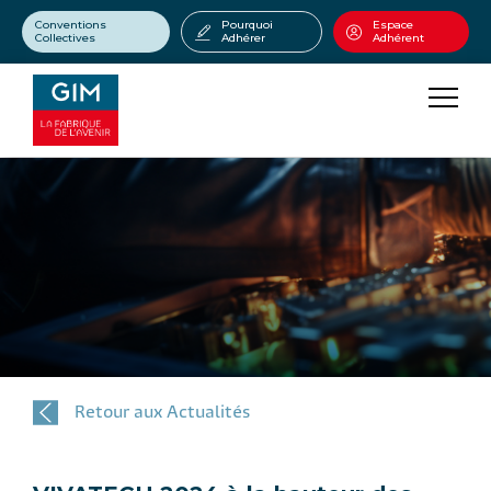
Conventions
Pourquoi
Espace
Collectives
Adhérer
Adhérent
Retour aux Actualités