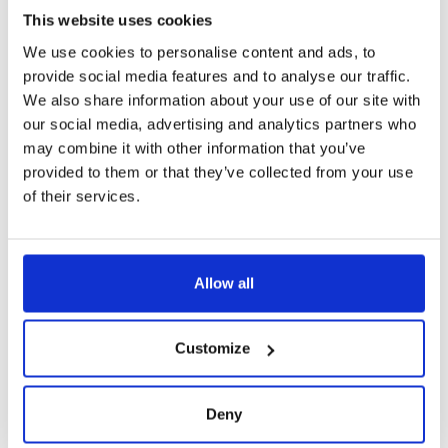
This website uses cookies
We use cookies to personalise content and ads, to
Articles associés
provide social media features and to analyse our traffic.
We also share information about your use of our site with
our social media, advertising and analytics partners who
may combine it with other information that you’ve
provided to them or that they’ve collected from your use
of their services.
Allow all
Adhérents
CATU ouvre ses portes aux experts du GIM
Customize
Catherine Emmanuel, Arthur GROUSSIER, Naomi
ROSAN et Héloïse ROCHE ont pu être accueillis par les
équipes de CATU, entreprise adhérente située à
Bagneux dans le 92.
Deny
Lire l’article