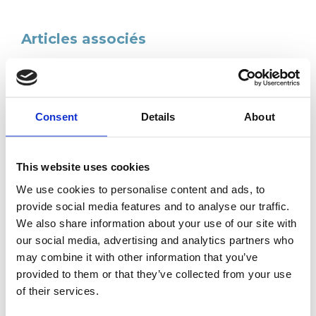
Articles associés
Consent
Details
About
This website uses cookies
We use cookies to personalise content and ads, to
Adhérents
provide social media features and to analyse our traffic.
CATU ouvre ses portes aux experts du GIM
We also share information about your use of our site with
Catherine Emmanuel, Arthur GROUSSIER, Naomi
our social media, advertising and analytics partners who
ROSAN et Héloïse ROCHE ont pu être accueillis par les
may combine it with other information that you’ve
équipes de CATU, entreprise adhérente située à
provided to them or that they’ve collected from your use
Bagneux dans le 92.
Lire l’article
of their services.