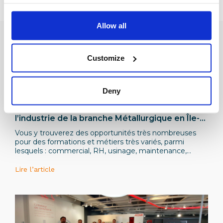
Allow all
Customize
Deny
Institutionnel
Plus de 500 offres d’alternance dans
l’industrie de la branche Métallurgique en Île-
de-France sur le site L’Industrie Recrute !
Vous y trouverez des opportunités très nombreuses
pour des formations et métiers très variés, parmi
lesquels : commercial, RH, usinage, maintenance,
qualité, ingénieur industriel, automatisme, gestion de
projets, etc.
Lire l’article