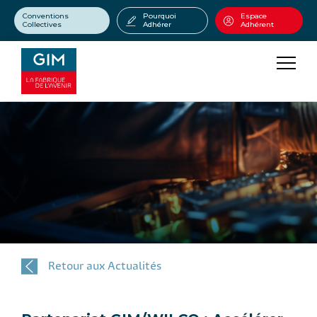
Conventions
Pourquoi
Espace
Collectives
Adhérer
Adhérent
Retour aux Actualités