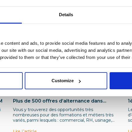
Details
e content and ads, to provide social media features and to analy
 our site with our social media, advertising and analytics partn
 provided to them or that they’ve collected from your use of their
Customize
Institutionnel
In
IM
Plus de 500 offres d’alternance dans
1
l’industrie de la branche Métallurgique en
i
Vous y trouverez des opportunités très
L
Île-de-France sur le site L’Industrie Recrute
nombreuses pour des formations et métiers très
d’
!
variés, parmi lesquels : commercial, RH, usinage,
so
maintenance, qualité, ingénieur industriel,
automatisme, gestion de projets, etc.
Lire l’article
Li