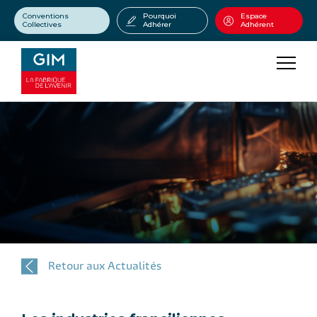
Conventions
Pourquoi
Espace
Collectives
Adhérer
Adhérent
Retour aux Actualités