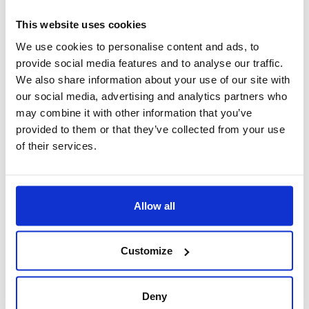
This website uses cookies
We use cookies to personalise content and ads, to
provide social media features and to analyse our traffic.
Articles associés
We also share information about your use of our site with
our social media, advertising and analytics partners who
may combine it with other information that you’ve
provided to them or that they’ve collected from your use
of their services.
Allow all
Adhérents
CATU ouvre ses portes aux experts du GIM
Customize
Catherine Emmanuel, Arthur GROUSSIER, Naomi
ROSAN et Héloïse ROCHE ont pu être accueillis par les
équipes de CATU, entreprise adhérente située à
Deny
Bagneux dans le 92.