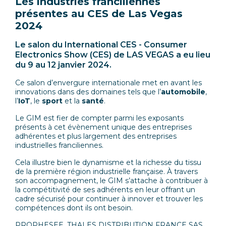
Les industries franciliennes
présentes au CES de Las Vegas
2024
Le salon du International CES - Consumer
Electronics Show (CES) de LAS VEGAS a eu lieu
du 9 au 12 janvier 2024.
Ce salon d’envergure internationale met en avant les
innovations dans des domaines tels que l’
automobile
,
l’
IoT
, le
sport
et la
santé
.
Le GIM est fier de compter parmi les exposants
présents à cet évènement unique des entreprises
adhérentes et plus largement des entreprises
industrielles franciliennes.
Cela illustre bien le dynamisme et la richesse du tissu
de la première région industrielle française. À travers
son accompagnement, le GIM s’attache à contribuer à
la compétitivité de ses adhérents en leur offrant un
cadre sécurisé pour continuer à innover et trouver les
compétences dont ils ont besoin.
PROPHESEE
,
THALES DISTRIBUTION
FRANCE SAS,