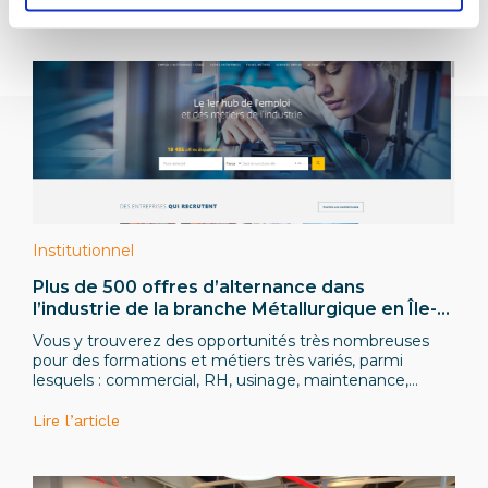
Lire l’article
Institutionnel
Plus de 500 offres d’alternance dans
l’industrie de la branche Métallurgique en Île-
de-France sur le site L’Industrie Recrute !
Vous y trouverez des opportunités très nombreuses
pour des formations et métiers très variés, parmi
lesquels : commercial, RH, usinage, maintenance,
qualité, ingénieur industriel, automatisme, gestion de
projets, etc.
Lire l’article