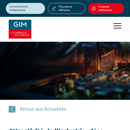
Conventions
Pourquoi
Espace
Collectives
Adhérer
Adhérent
Retour aux Actualités