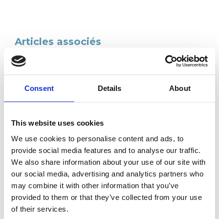
Articles associés
Consent
Details
About
This website uses cookies
We use cookies to personalise content and ads, to
Adhérents
provide social media features and to analyse our traffic.
We also share information about your use of our site with
CATU ouvre ses portes aux experts du GIM
our social media, advertising and analytics partners who
Catherine Emmanuel, Arthur GROUSSIER, Naomi
may combine it with other information that you’ve
ROSAN et Héloïse ROCHE ont pu être accueillis par les
équipes de CATU, entreprise adhérente située à
provided to them or that they’ve collected from your use
Bagneux dans le 92.
of their services.
Lire l’article