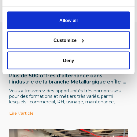
Allow all
Customize
Deny
Institutionnel
Plus de 500 offres d’alternance dans
l’industrie de la branche Métallurgique en Île-
de-France sur le site L’Industrie Recrute !
Vous y trouverez des opportunités très nombreuses
pour des formations et métiers très variés, parmi
lesquels : commercial, RH, usinage, maintenance,
qualité, ingénieur industriel, automatisme, gestion de
projets, etc.
Lire l’article