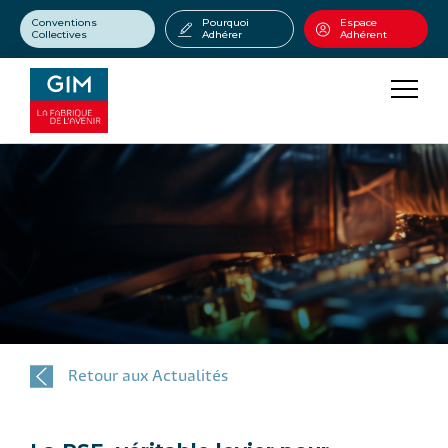
Conventions
Pourquoi
Espace
Collectives
Adhérer
Adhérent
Retour aux Actualités