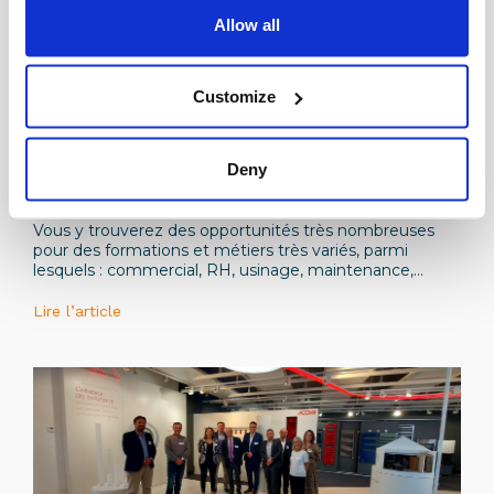
Allow all
Customize
Institutionnel
Deny
Plus de 500 offres d’alternance dans
l’industrie de la branche Métallurgique en Île-
de-France sur le site L’Industrie Recrute !
Vous y trouverez des opportunités très nombreuses
pour des formations et métiers très variés, parmi
lesquels : commercial, RH, usinage, maintenance,
qualité, ingénieur industriel, automatisme, gestion de
projets, etc.
Lire l’article