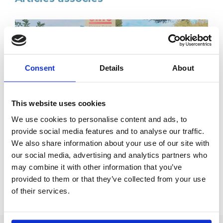
Consent
Details
About
This website uses cookies
Adhérents
We use cookies to personalise content and ads, to
CATU ouvre ses portes aux experts du GIM
provide social media features and to analyse our traffic.
Catherine Emmanuel, Arthur GROUSSIER, Naomi
We also share information about your use of our site with
ROSAN et Héloïse ROCHE ont pu être accueillis par les
our social media, advertising and analytics partners who
équipes de CATU, entreprise adhérente située à
Bagneux dans le 92.
may combine it with other information that you’ve
Lire l’article
provided to them or that they’ve collected from your use
of their services.