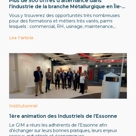
Plus de 500 offres d’alternance dans
l’industrie de la branche Métallurgique en Île-
de-France sur le site L’Industrie Recrute !
Vous y trouverez des opportunités très nombreuses
pour des formations et métiers très variés, parmi
lesquels : commercial, RH, usinage, maintenance,
qualité, ingénieur industriel, automatisme, gestion de
projets, etc.
Lire l’article
Institutionnel
1ère animation des Industriels de l’Essonne
Le GIM a réuni les adhérents de l’Essonne afin
d’échanger sur leurs bonnes pratiques, leurs enjeux