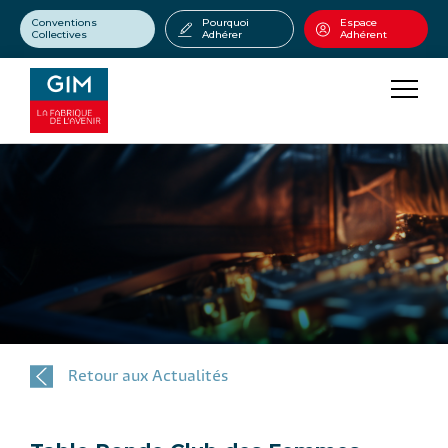
Conventions
Pourquoi
Espace
Collectives
Adhérer
Adhérent
Retour aux Actualités