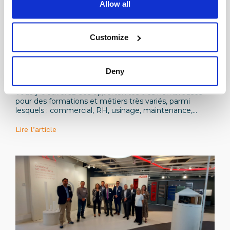
Allow all
Customize
Institutionnel
Plus de 500 offres d’alternance dans
Deny
l’industrie de la branche Métallurgique en Île-
de-France sur le site L’Industrie Recrute !
Vous y trouverez des opportunités très nombreuses
pour des formations et métiers très variés, parmi
lesquels : commercial, RH, usinage, maintenance,
qualité, ingénieur industriel, automatisme, gestion de
projets, etc.
Lire l’article