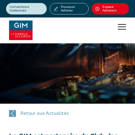
Conventions
Pourquoi
Espace
Collectives
Adhérer
Adhérent
Retour aux Actualités