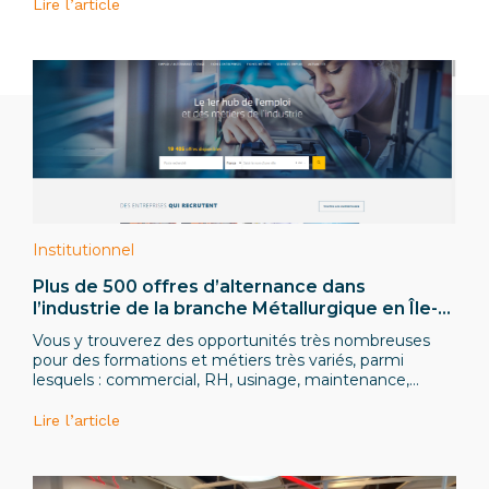
Lire l’article
Institutionnel
Plus de 500 offres d’alternance dans
l’industrie de la branche Métallurgique en Île-
de-France sur le site L’Industrie Recrute !
Vous y trouverez des opportunités très nombreuses
pour des formations et métiers très variés, parmi
lesquels : commercial, RH, usinage, maintenance,
qualité, ingénieur industriel, automatisme, gestion de
projets, etc.
Lire l’article