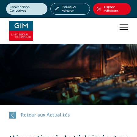
Conventions
Pourquoi
Espace
Collectives
Adhérer
Adhérent
Retour aux Actualités