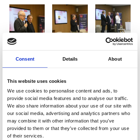
Consent
Details
About
This website uses cookies
We use cookies to personalise content and ads, to
provide social media features and to analyse our traffic.
Post
We also share information about your use of our site with
navigation
our social media, advertising and analytics partners who
may combine it with other information that you’ve
provided to them or that they’ve collected from your use
Lire prochain article: Stage de seconde au GIM : Une
Immersion Complète dans l’Industrie !
of their services.