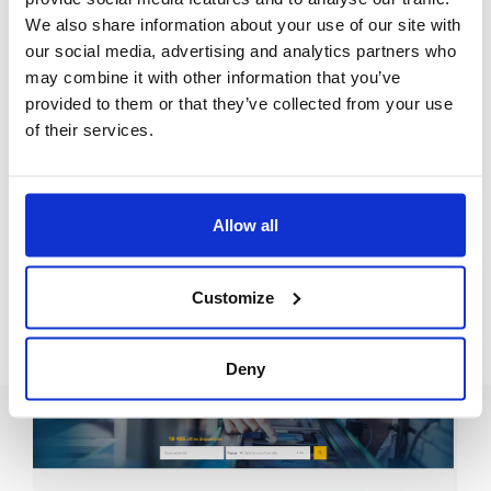
We also share information about your use of our site with
our social media, advertising and analytics partners who
may combine it with other information that you’ve
provided to them or that they’ve collected from your use
of their services.
Adhérents
CATU ouvre ses portes aux experts du GIM
Catherine Emmanuel, Arthur GROUSSIER, Naomi
Allow all
ROSAN et Héloïse ROCHE ont pu être accueillis par les
équipes de CATU, entreprise adhérente située à
Bagneux dans le 92.
Lire l’article
Customize
Deny