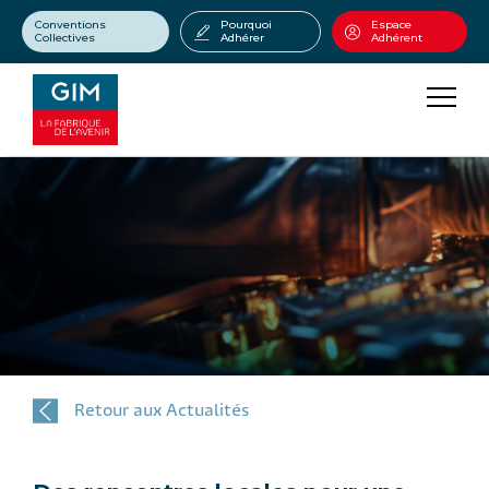
Conventions
Pourquoi
Espace
Collectives
Adhérer
Adhérent
Retour aux Actualités