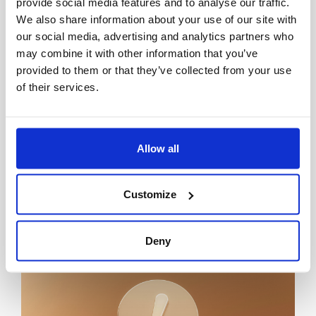
provide social media features and to analyse our traffic.
We also share information about your use of our site with
our social media, advertising and analytics partners who
may combine it with other information that you’ve
provided to them or that they’ve collected from your use
of their services.
Partenariats
Allow all
Le GIM partenaire de la 13ᵉ édition du salon
Effervescence 95
Partenaire de la 13ᵉ édition du salon Effervescence
Customize
95, le GIM a participé à ce rendez-vous
incontournable de l’écosystème économique
Lire l’article
Deny