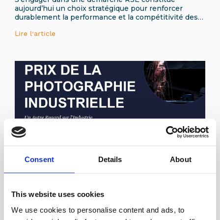
aujourd’hui un choix stratégique pour renforcer
durablement la performance et la compétitivité des
entreprises
Lire l’article
Partenariats
Photographiez l’excellence industrielle
Consent
Details
About
française
Le GIM est fier de renouveler son partenariat avec la
Société d’Encouragement pour l’Industrie Nationale
dans le cadre de la
This website uses cookies
Lire l’article
We use cookies to personalise content and ads, to