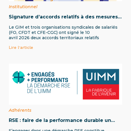
Institutionnel
Signature d’accords relatifs à des mesures
urgentes en faveur de l’emploi et de la
Le GIM et trois organisations syndicales de salariés
formation professionnelle en Ile-de-France
(FO, CFDT et CFE-CGC) ont signé le 10
avril 2026 deux accords territoriaux relatifs
Lire l’article
Adhérents
RSE : faire de la performance durable un
levier de compétitivité
S’engager dans une démarche RSE constitue